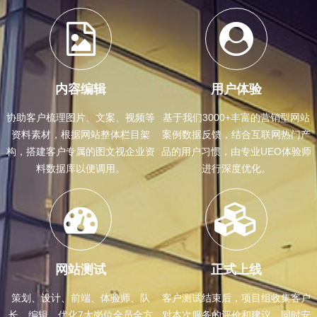
内容编辑
用户体验
协助客户梳理图片、文案、视频等
基于我们3000+丰富的营销型网站
资料素材，根据网站整体栏目架
案例数据反馈，结合互联网热门产
构，搭建客户专属的图文视企业资
品的用户习惯，由专业UEO体验师
料数据库以便调用。
进行深度优化。
网站测试
正式上线
策划、设计、前端、体验师、队
客户测试结束后，项目组收集客户
长、编辑、优化7大岗位全员全方
对本次服务的评价和建议，同时安