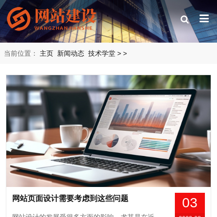
当前位置：
主页
新闻动态
技术学堂
>
>
网站页面设计需要考虑到这些问题
03
网站设计的发展受很多方面的影响，尤其是在近几年来网络各方面的发展速度都可谓是达到了令人惊叹的地步，并且随着人们对于审美的要求的提高、以及他们对舒适愉悦的网络体验的要求的不断增长，企业也在如何进行网站设计方面不断寻求着突破，那么，进行网站页面设计需要考虑的要点有哪些呢？一、文字的布局和字体选择网站内容中，文字往往是最重要...