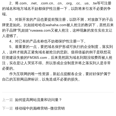
2、将.com、.net、.com.cn、.cn、.org、.cc、.us、.tw等可注册
的域名和地方域名不妨都保护性注册一下，以防将来引发不必要的争
端。
3、对新开发的产品也要提前预注册，以防不测，对放旗下的子品
牌更是如此。比如娃哈哈在wahaha.com被人抢注的教训下，居然后来
的子品牌“乳娃娃”ruwawa.com又被人抢注，这种现象的发生实在太让
人遗憾了。
4、对已有的产品名称也不妨都保护性注册一下。
5、最重要的一点，要把域名保护形成可执行的企业制度，落实到
人，这样才能真正避免域名被抢注的悲剧。值得借鉴的例子是联想花
巨资建设失败的FM365.com，后来竟然因为域名到期没续费而被人抢
注，实在是让人哭笑不得。所以形成企业制度并将之落实到人是非常
必要的。
作为互联网的唯一性资源，新起点提醒各企业，要好好保护属于
自己的互联网品牌标识，以免造成不必要的损失。
上一篇
如何提高网站流量和访问量？
下一篇
移动端中的巅峰营销--微信营销